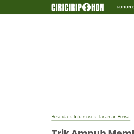
POHON 
Beranda
›
Informasi
›
Tanaman Bonsai
Trik Ampuh Memb