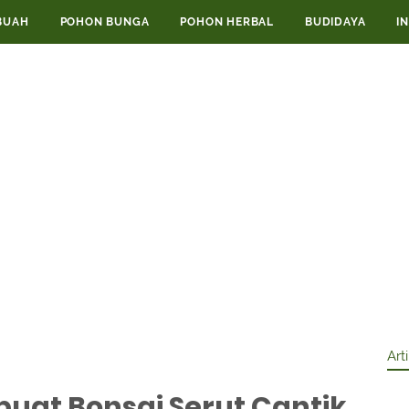
BUAH
POHON BUNGA
POHON HERBAL
BUDIDAYA
I
Art
uat Bonsai Serut Cantik