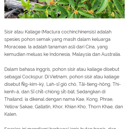
Sisir atau Kaliage (Maclura cochinchinensis) adalah
spesies pohon semak yang masih dalam keluarga
Moraceae. Ia adalah tanaman asli dari Cina, yang
kemudian meluas ke Indonesia, Malaysia dan Australia.
Dalam bahasa inggris, pohon sisir atau kaliage disebut
sebagai Cockspur. Di Vietnam, pohon sisir atau kaliage
disebut N̂g-kim-kỳ, Lah-sī giò chò, Tāi-tieng-hông, Thì-
kenh-á, dan Sī chi̍t-chióng si̍t-bu̍t. Sedangkan di
Thailand, ia dikenal dengan nama Kae, Kong, Phrae,
Yellow Sakae, Gallatin, Khor, Khian Kho, Thorn Khae, dan
Kalen.