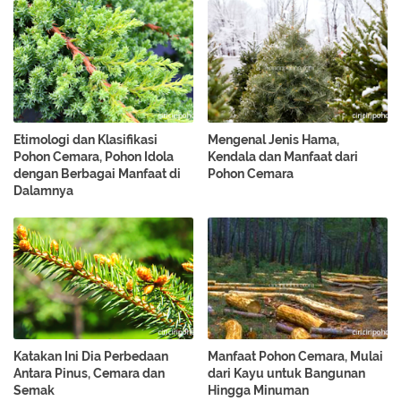
Etimologi dan Klasifikasi
Mengenal Jenis Hama,
Pohon Cemara, Pohon Idola
Kendala dan Manfaat dari
dengan Berbagai Manfaat di
Pohon Cemara
Dalamnya
Katakan Ini Dia Perbedaan
Manfaat Pohon Cemara, Mulai
Antara Pinus, Cemara dan
dari Kayu untuk Bangunan
Semak
Hingga Minuman