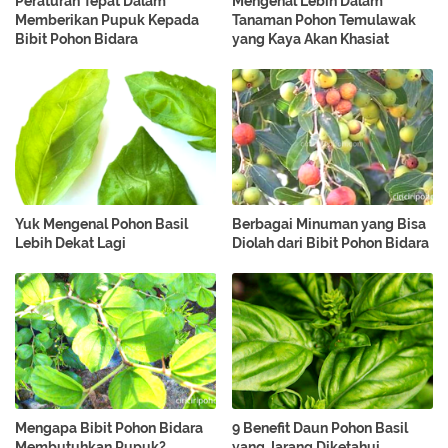
Peraturan Tepat Dalam
Mengenal Lebih Dalam
Memberikan Pupuk Kepada
Tanaman Pohon Temulawak
Bibit Pohon Bidara
yang Kaya Akan Khasiat
Yuk Mengenal Pohon Basil
Berbagai Minuman yang Bisa
Lebih Dekat Lagi
Diolah dari Bibit Pohon Bidara
Mengapa Bibit Pohon Bidara
9 Benefit Daun Pohon Basil
Membutuhkan Pupuk?
yang Jarang Diketahui