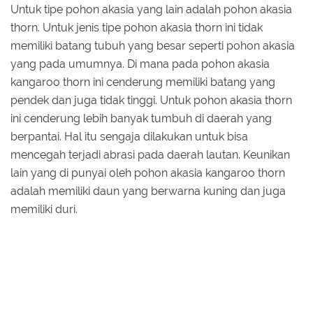
Untuk tipe pohon akasia yang lain adalah pohon akasia
thorn. Untuk jenis tipe pohon akasia thorn ini tidak
memiliki batang tubuh yang besar seperti pohon akasia
yang pada umumnya. Di mana pada pohon akasia
kangaroo thorn ini cenderung memiliki batang yang
pendek dan juga tidak tinggi. Untuk pohon akasia thorn
ini cenderung lebih banyak tumbuh di daerah yang
berpantai. Hal itu sengaja dilakukan untuk bisa
mencegah terjadi abrasi pada daerah lautan. Keunikan
lain yang di punyai oleh pohon akasia kangaroo thorn
adalah memiliki daun yang berwarna kuning dan juga
memiliki duri.