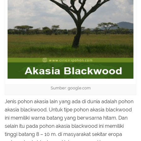
Sumber: google.com
Jenis pohon akasia lain yang ada di dunia adalah pohon
akasia blackwood. Untuk tipe pohon akasia blackwood
ini memiliki warna batang yang berwsarna hitam. Dan
selain itu pada pohon akasia blackwood ini memiliki
tinggi batang 8 – 10 m. di masyarakat sekitar eropa