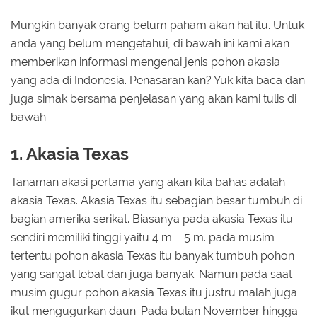
Mungkin banyak orang belum paham akan hal itu. Untuk
anda yang belum mengetahui, di bawah ini kami akan
memberikan informasi mengenai jenis pohon akasia
yang ada di Indonesia. Penasaran kan? Yuk kita baca dan
juga simak bersama penjelasan yang akan kami tulis di
bawah.
1. Akasia Texas
Tanaman akasi pertama yang akan kita bahas adalah
akasia Texas. Akasia Texas itu sebagian besar tumbuh di
bagian amerika serikat. Biasanya pada akasia Texas itu
sendiri memiliki tinggi yaitu 4 m – 5 m. pada musim
tertentu pohon akasia Texas itu banyak tumbuh pohon
yang sangat lebat dan juga banyak. Namun pada saat
musim gugur pohon akasia Texas itu justru malah juga
ikut mengugurkan daun. Pada bulan November hingga