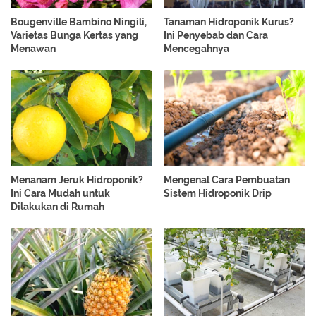
Bougenville Bambino Ningili,
Tanaman Hidroponik Kurus?
Varietas Bunga Kertas yang
Ini Penyebab dan Cara
Menawan
Mencegahnya
Menanam Jeruk Hidroponik?
Mengenal Cara Pembuatan
Ini Cara Mudah untuk
Sistem Hidroponik Drip
Dilakukan di Rumah