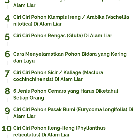
Alam Liar
Ciri Ciri Pohon Klampis Ireng / Arabika (Vachellia
nilotica) Di Alam Liar
Ciri Ciri Pohon Rengas (Gluta) Di Alam Liar
Cara Menyelamatkan Pohon Bidara yang Kering
dan Layu
Ciri Ciri Pohon Sisir / Kaliage (Maclura
cochinchinensis) Di Alam Liar
6 Jenis Pohon Cemara yang Harus Diketahui
Setiap Orang
Ciri Ciri Pohon Pasak Bumi (Eurycoma longifolia) Di
Alam Liar
Ciri Ciri Pohon Ileng-Ileng (Phyllanthus
reticulatus) Di Alam Liar