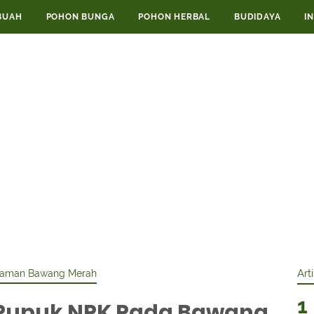
BUAH
POHON BUNGA
POHON HERBAL
BUDIDAYA
I
naman Bawang Merah
Art
Pupuk NPK Pada Bawang