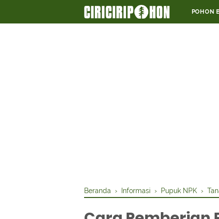
POHON 
Beranda
›
Informasi
›
Pupuk NPK
›
Ta
Cara Pemberian 