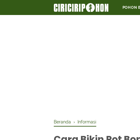
POHON 
Beranda
›
Informasi
Cara Bikin Pot B