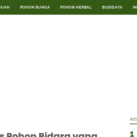
BUAH
POHON BUNGA
POHON HERBAL
BUDIDAYA
I
Art
is Pohon Bidara yang