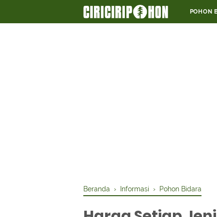
POHON 
Beranda
›
Informasi
›
Pohon Bidara
Harga Setiap Jen