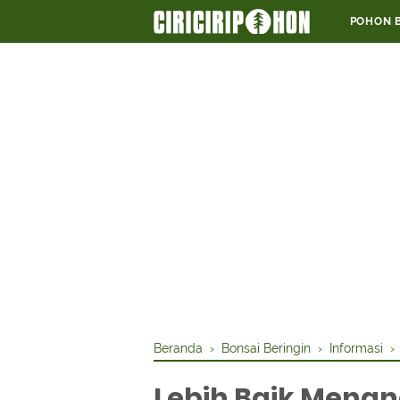
POHON 
Beranda
›
Bonsai Beringin
›
Informasi
Lebih Baik Menan