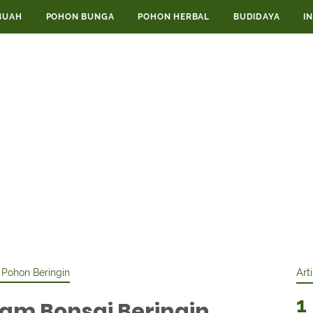
BUAH
POHON BUNGA
POHON HERBAL
BUDIDAYA
I
›
Pohon Beringin
Art
am Bonsai Beringin