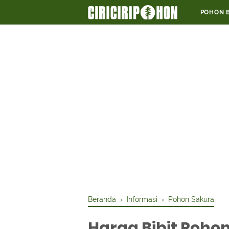
POHON 
Beranda
›
Informasi
›
Pohon Sakura
Harga Bibit Poho