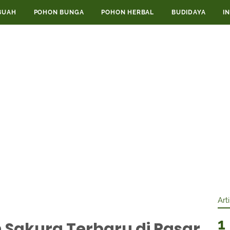
BUAH
POHON BUNGA
POHON HERBAL
BUDIDAYA
I
Art
n Sakura Terbaru di Pasar