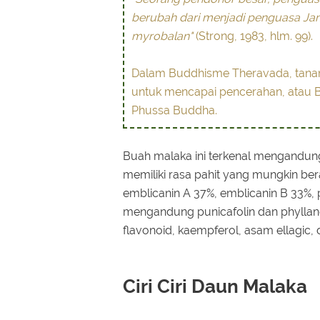
berubah dari menjadi penguasa Ja
myrobalan"
(Strong, 1983, hlm. 99).
Dalam Buddhisme Theravada, tanama
untuk mencapai pencerahan, atau 
Phussa Buddha.
Buah malaka ini terkenal mengandung
memiliki rasa pahit yang mungkin bera
emblicanin A 37%, emblicanin B 33%, 
mengandung punicafolin dan phyllanem
flavonoid, kaempferol, asam ellagic,
Ciri Ciri Daun Malaka