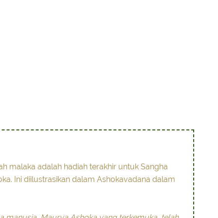
ah malaka adalah hadiah terakhir untuk Sangha
oka. Ini diilustrasikan dalam Ashokavadana dalam
a manusia, Maurya Ashoka yang terkemuka, telah