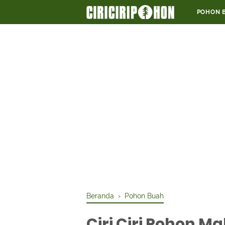
POHON 
Beranda
›
Pohon Buah
Ciri Ciri Pohon M