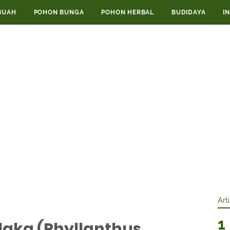
BUAH
POHON BUNGA
POHON HERBAL
BUDIDAYA
I
Art
alaka (Phyllanthus