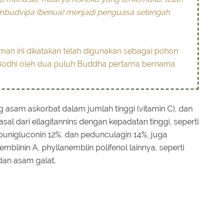
mbudvipa (benua) menjadi penguasa setengah
n ini dikatakan telah digunakan sebagai pohon
Bodhi oleh dua puluh Buddha pertama bernama
 asam askorbat dalam jumlah tinggi (vitamin C), dan
sal dari ellagitannins dengan kepadatan tinggi, seperti
punigluconin 12%, dan pedunculagin 14%, juga
blinin A, phyllanemblin polifenol lainnya, seperti
 dan asam galat.