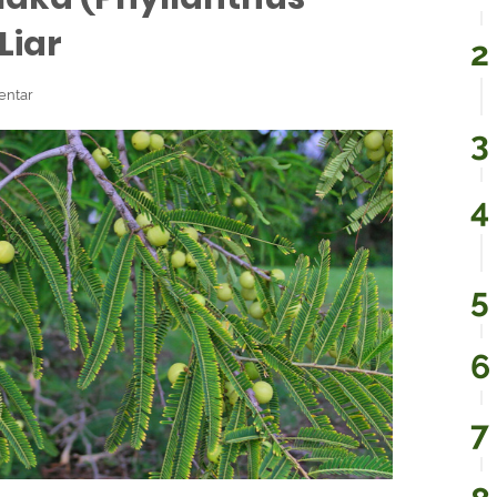
Liar
entar