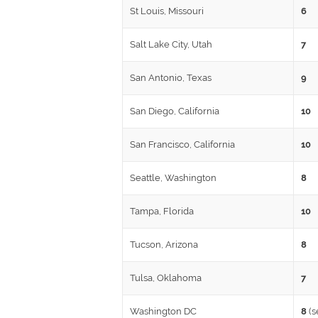
St Louis, Missouri
6
Salt Lake City, Utah
7
San Antonio, Texas
9
San Diego, California
10
San Francisco, California
10
Seattle, Washington
8
Tampa, Florida
10
Tucson, Arizona
8
Tulsa, Oklahoma
7
Washington DC
8
(s