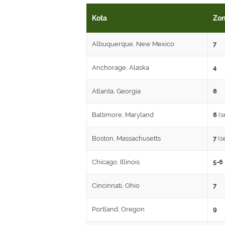
Kota
Zo
Albuquerque, New Mexico
7
Anchorage, Alaska
4
Atlanta, Georgia
8
Baltimore, Maryland
8
(s
Boston, Massachusetts
7
(s
Chicago, Illinois
5-6
Cincinnati, Ohio
7
Portland, Oregon
9