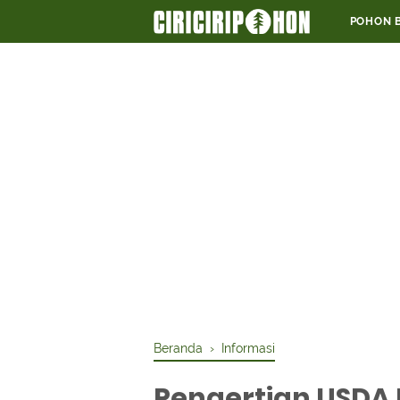
POHON 
Beranda
›
Informasi
Pengertian USDA 