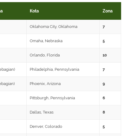
na
Kota
Zona
Oklahoma City, Oklahoma
7
Omaha, Nebraska
5
Orlando, Florida
10
ebagian)
Philadelphia, Pennsylvania
7
ebagian)
Phoenix, Arizona
9
Pittsburgh, Pennsylvania
6
Dallas, Texas
8
Denver, Colorado
5