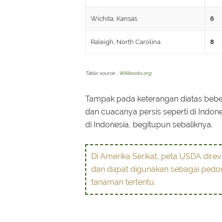
Wichita, Kansas
6
Raleigh, North Carolina
8
Table source :
Wikibooks.org
Tampak pada keterangan diatas beber
dan cuacanya persis seperti di Indon
di Indonesia, begitupun sebaliknya.
Di Amerika Serikat, peta USDA direvi
dan dapat digunakan sebagai pedo
tanaman tertentu.