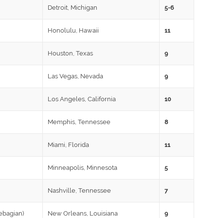
Detroit, Michigan
5-6
Honolulu, Hawaii
11
Houston, Texas
9
Las Vegas, Nevada
9
Los Angeles, California
10
Memphis, Tennessee
8
Miami, Florida
11
Minneapolis, Minnesota
5
Nashville, Tennessee
7
ebagian)
New Orleans, Louisiana
9