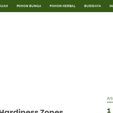
BUAH
POHON BUNGA
POHON HERBAL
BUDIDAYA
I
Art
Hardiness Zones