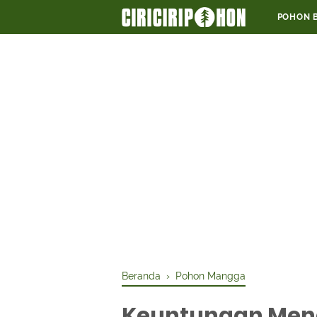
POHON 
Beranda
›
Pohon Mangga
Keuntungan Me