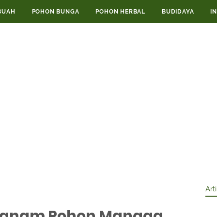
BUAH
POHON BUNGA
POHON HERBAL
BUDIDAYA
I
Art
nanam Pohon Mangga